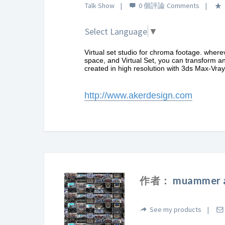
Talk Show
0 個評論
Select Language
▼
Virtual set studio for chroma footage. where
space, and Virtual Set, you can transform an
created in high resolution with 3ds Max-Vray 
http://www.akerdesign.com
作者：
muammer 
See my products