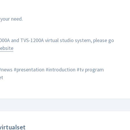
r your need.
00A and TVS-1200A virtual studio system, please go
ebsite
 #news #presentation #introduction #tv program
et
irtualset