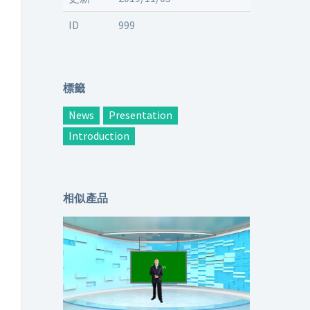
ID
999
標籤
News
Presentation
Introduction
相似產品