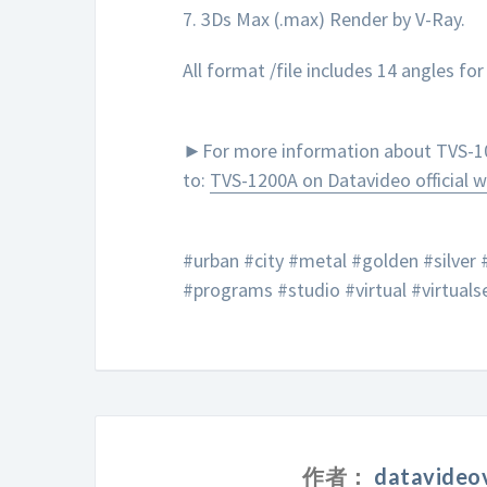
7. 3Ds Max (.max) Render by V-Ray.
All format /file includes 14 angles fo
►For more information about TVS-10
to:
TVS-1200A on Datavideo official w
#urban #city #metal #golden #silver
#programs #studio #virtual #virtuals
作者：
datavideov