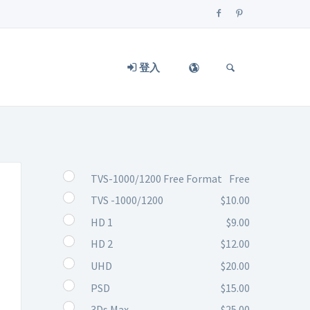
登入
TVS-1000/1200 Free Format
Free
TVS -1000/1200
$10.00
HD 1
$9.00
HD 2
$12.00
UHD
$20.00
PSD
$15.00
3Ds Max
$25.00