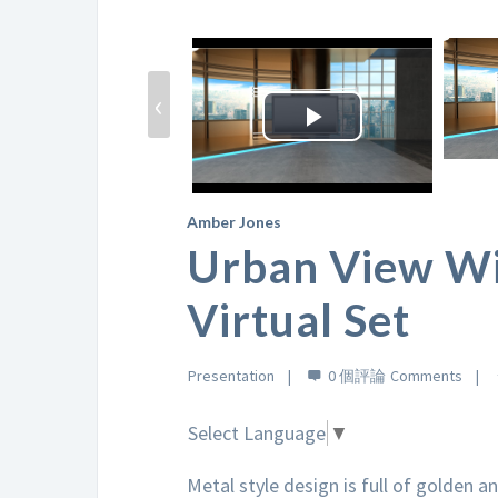
‹
Play
Video
Amber Jones
Urban View W
Virtual Set
Presentation
0 個評論
Select Language
▼
Metal style design is full of golden a