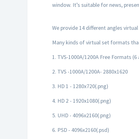
window. It’s suitable for news, prese
We provide 14 different angles virtual
Many kinds of virtual set formats tha
1. TVS-1000A/1200A Free Formats (6 
2. TVS -1000A/1200A- 2880x1620
3. HD 1 - 1280x720(.png)
4. HD 2 - 1920x1080(.png)
5. UHD - 4096x2160(.png)
6. PSD - 4096x2160(.psd)