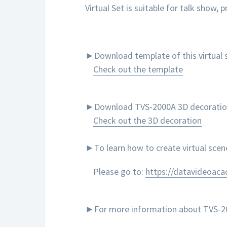
Virtual Set is suitable for talk show,
►Download template of this virtual s
Check out the template
►Download TVS-2000A 3D decoration to
Check out the 3D decoration
►To learn how to create virtual sce
Please go to:
https://datavideoac
►For more information about TVS-200