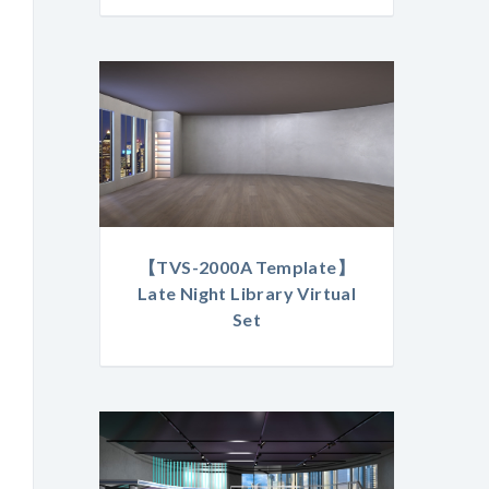
【TVS-2000A Template】
Late Night Library Virtual
Set