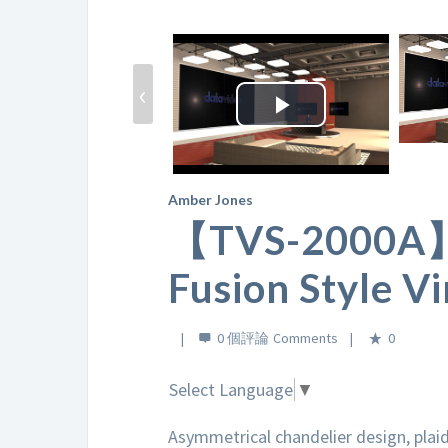
‹
Play
Video
Amber Jones
【TVS-2000A】F
Fusion Style Vi
0 個評論
0
Select Language
▼
Asymmetrical chandelier design, plaid