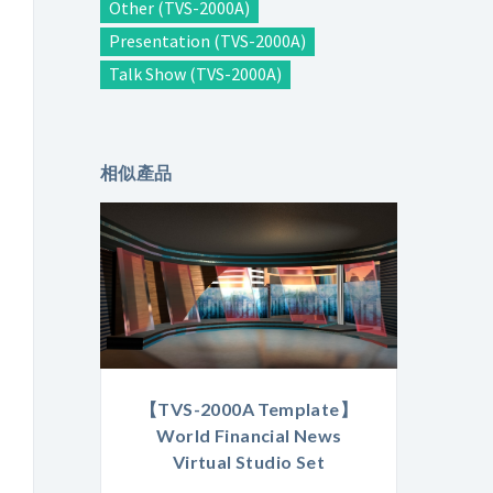
Other (TVS-2000A)
Presentation (TVS-2000A)
Talk Show (TVS-2000A)
相似產品
【TVS-2000A Template】
World Financial News
Virtual Studio Set