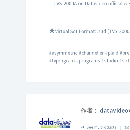
TVS-2000A on Datavideo official we
★
Virtual Set Format: .s3d (TVS-2000
#asymmetric #chandelier #plaid #pre
#tvprogram #programs #studio #virt
作者：
datavideov
See my products