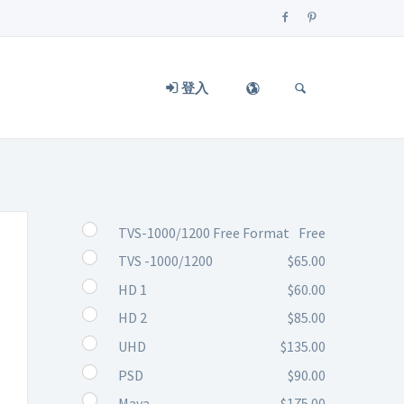
登入
TVS-1000/1200 Free Format
Free
TVS -1000/1200
$65.00
HD 1
$60.00
HD 2
$85.00
UHD
$135.00
PSD
$90.00
Maya
$175.00