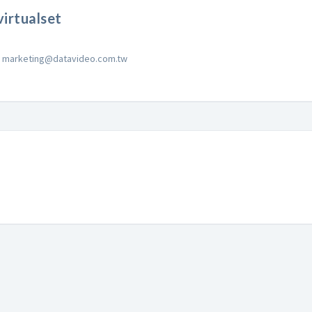
irtualset
marketing@datavideo.com.tw