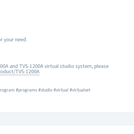
or your need.
00A and TVS-1200A virtual studio system, please
roduct/TVS-1200A
rogram #programs #studio #virtual #virtualset