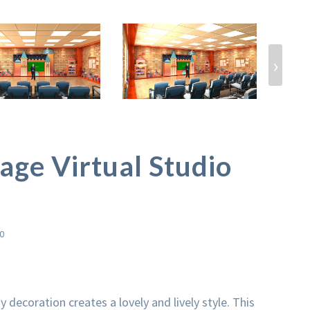
›
age Virtual Studio
0
 decoration creates a lovely and lively style. This