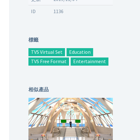
ID
1136
標籤
TVS Virtual Set
Education
TVS Free Format
Entertainment
相似產品