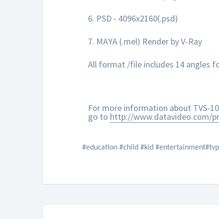
6. PSD - 4096x2160(.psd)
7. MAYA (.mel) Render by V-Ray
All format /file includes 14 angles f
For more information about TVS-10
go to
http://www.datavideo.com/p
#education #child #kid #entertainment#tvp