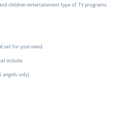
n and children entertainment type of TV programs.
al set for your need.
at include:
 angels only)