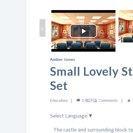
‹
Play
Video
Amber Jones
Small Lovely St
Set
Education
0 個評論
Select Language
▼
The castle and surrounding block toy